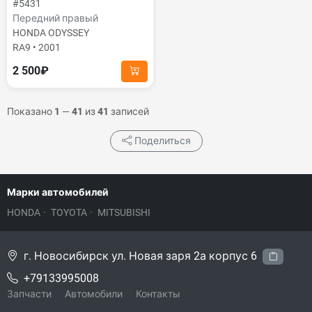
#5431
Передний правый
HONDA ODYSSEY
RA9 • 2001
2 500₽
Показано
1
—
41
из
41
записей
Поделиться
Марки автомобилей
HONDA
·
TOYOTA
·
MITSUBISHI
г. Новосибирск ул. Новая заря 2а корпус 6
+79133995008
Запчасти
Автомобили
Контакты