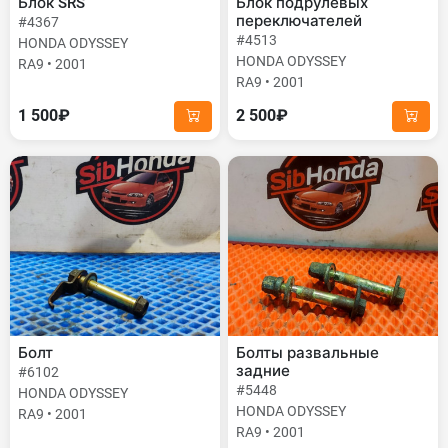
Блок SRS
Блок подрулевых
переключателей
#4367
#4513
HONDA ODYSSEY
HONDA ODYSSEY
RA9 • 2001
RA9 • 2001
1 500₽
2 500₽
Болт
Болты развальные
задние
#6102
#5448
HONDA ODYSSEY
HONDA ODYSSEY
RA9 • 2001
RA9 • 2001