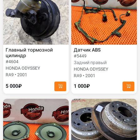
Главный тормозной
Датчик ABS
цилиндр
#5449
#4604
Задний правый
HONDA ODYSSEY
HONDA ODYSSEY
RA9 • 2001
RA9 • 2001
5 000₽
1 000₽