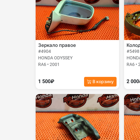
Зеркало правое
Колод
#4904
#5498
HONDA ODYSSEY
HONDA
RA6 • 2001
RA6 • 
1 500₽
2 00
В корзину