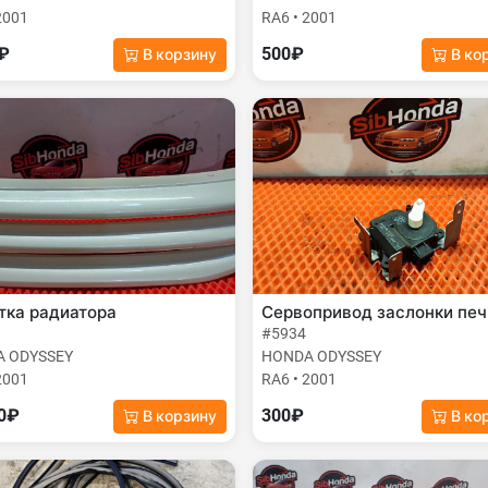
2001
RA6 • 2001
0₽
500₽
В корзину
В ко
тка радиатора
Сервопривод заслонки печ
#5934
 ODYSSEY
HONDA ODYSSEY
2001
RA6 • 2001
00₽
300₽
В корзину
В ко