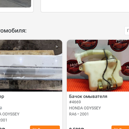
томобиля:
ер
Бачок омывателя
#4669
й
HONDA ODYSSEY
 ODYSSEY
RA6 • 2001
2001