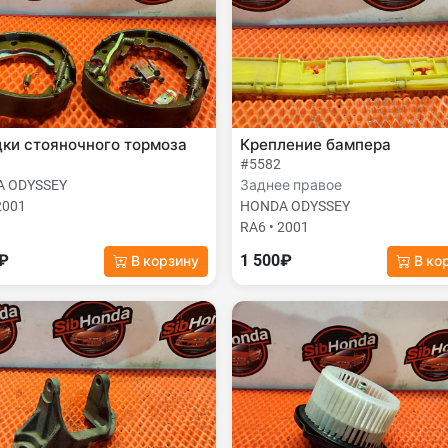
ки стояночного тормоза
Крепление бампера
#5582
 ODYSSEY
Заднее правое
2001
HONDA ODYSSEY
RA6 • 2001
0₽
1 500₽
В корзину
В ко