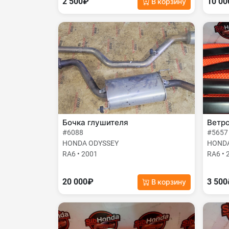
2 500₽
10 0
В корзину
Бочка глушителя
Ветр
#6088
#5657
HONDA ODYSSEY
HONDA
RA6 • 2001
RA6 • 
20 000₽
3 50
В корзину