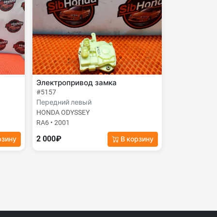
Электропривод замка
#5157
Передний левый
HONDA ODYSSEY
RA6 • 2001
2 000₽
рзину
В корзину