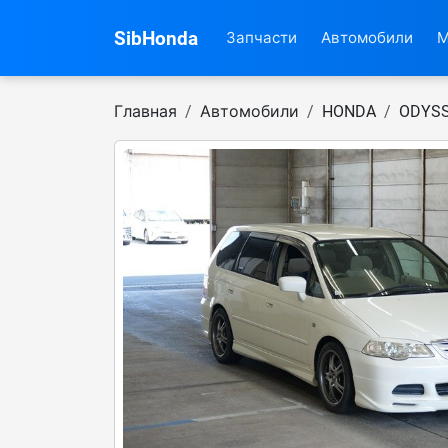
SibHonda
Запчасти
Автомобили
М
Главная
Автомобили
HONDA
ODYS