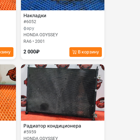
Накладки
#6052
фару
HONDA ODYSSEY
RA6 • 2001
2 000₽
рзину
В корзину
Радиатор кондиционера
#5959
HONDA ODYSSEY