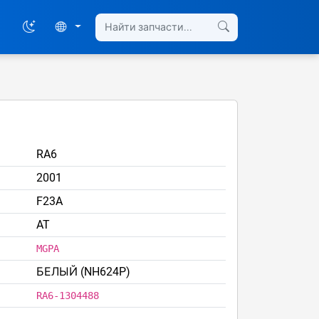
RA6
2001
F23A
AT
MGPA
БЕЛЫЙ (NH624P)
RA6-1304488