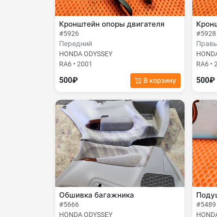
Кронштейн опоры двигателя
Крон
#5926
#5928
Передний
Прав
HONDA ODYSSEY
HONDA
RA6 • 2001
RA6 • 
500₽
500₽
В корзину
Обшивка багажника
Поду
#5666
#5489
HONDA ODYSSEY
HONDA