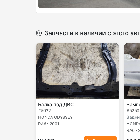
Запчасти в наличии с этого ав
Балка под ДВС
Бамп
#5022
#5250
HONDA ODYSSEY
Задни
RA6 • 2001
HONDA
RA6 • 