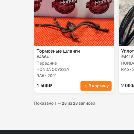
Тормозные шланги
Упло
#4864
#4918
Передние
HONDA
HONDA ODYSSEY
RA6 • 
RA6 • 2001
1 500₽
2 00
В корзину
Показано
1
—
28
из
28
записей