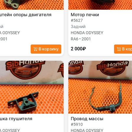
штейн опоры двигателя
Мотор печки
#5627
ый
Задний
 ODYSSEY
HONDA ODYSSEY
2001
RA6 • 2001
2 000₽
В корзину
В ко
шка глушителя
Провод массы
#5910
 ODYSSEY
HONDA ODYSSEY