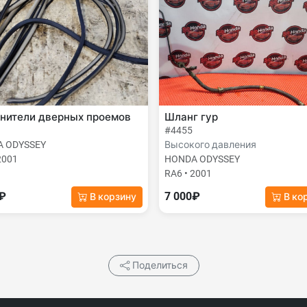
тнители дверных проемов
Шланг гур
#4455
 ODYSSEY
Высокого давления
2001
HONDA ODYSSEY
RA6 • 2001
0₽
7 000₽
В корзину
В ко
Поделиться