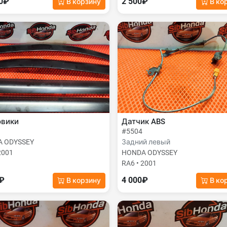
00₽
2 500₽
В корзину
В ко
овики
Датчик ABS
#5504
 ODYSSEY
Задний левый
2001
HONDA ODYSSEY
RA6 • 2001
0₽
4 000₽
В корзину
В ко