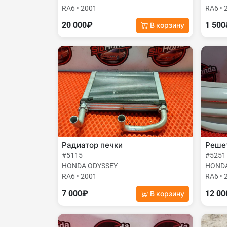
RA6 • 2001
RA6 • 
20 000₽
1 50
В корзину
Радиатор печки
Реше
#5115
#5251
HONDA ODYSSEY
HONDA
RA6 • 2001
RA6 • 
7 000₽
12 0
В корзину