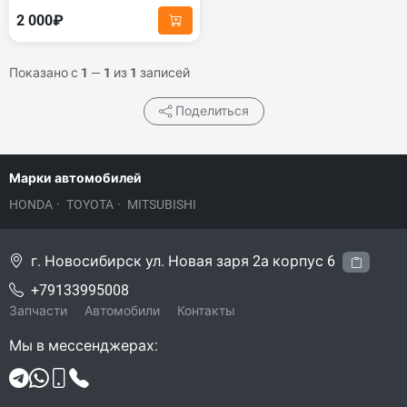
2 000₽
Показано с
1
—
1
из
1
записей
Поделиться
Марки автомобилей
HONDA
·
TOYOTA
·
MITSUBISHI
г. Новосибирск ул. Новая заря 2а корпус 6
+79133995008
Запчасти
Автомобили
Контакты
Мы в мессенджерах: