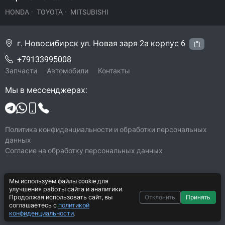
HONDA
·
TOYOTA
·
MITSUBISHI
г. Новосибирск ул. Новая заря 2а корпус 6
+79133995008
Запчасти
Автомобили
Контакты
Мы в мессенджерах:
Политика конфиденциальности и обработки персональных
данных
Согласие на обработку персональных данных
Мы используем файлы cookie для
© 2026 SibHonda
улучшения работы сайта и аналитики.
Все права защищены
Продолжая использовать сайт, вы
Отклонить
Принять
соглашаетесь с
политикой
Система CarYard 2017–2026
конфиденциальности
.