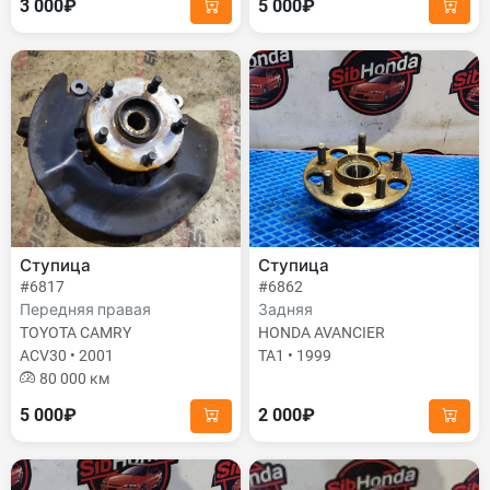
3 000₽
5 000₽
Ступица
Ступица
#6817
#6862
Передняя правая
Задняя
TOYOTA CAMRY
HONDA AVANCIER
ACV30 • 2001
TA1 • 1999
80 000 км
5 000₽
2 000₽