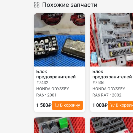
Похожие запчасти
Блок
Блок
предохранителей
предохранителей
#7432
#7536
HONDA ODYSSEY
HONDA ODYSSEY
RA6 • 2001
RA6 RA7 • 2002
1 500₽
1 000₽
В корзину
В корзи