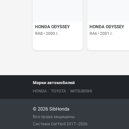
HONDA ODYSSEY
HONDA ODYSSEY
RA8 • 2000 г.
RA6 • 2001 г.
Марки автомобилей
HONDA
·
TOYOTA
·
MITSUBISHI
© 2026 SibHonda
Все права защищены
Система CarYard 2017–2026