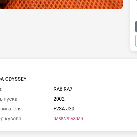
A ODYSSEY
:
RA6 RA7
выпуска:
2002
двигателя:
F23A J30
р кузова:
RA6RA7RA8RA9