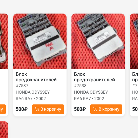
Блок
Блок
Бл
предохранителей
предохранителей
пр
#7537
#7538
#7
HONDA ODYSSEY
HONDA ODYSSEY
HO
RA6 RA7 • 2002
RA6 RA7 • 2002
RA
500₽
500₽
5
ну
В корзину
В корзину