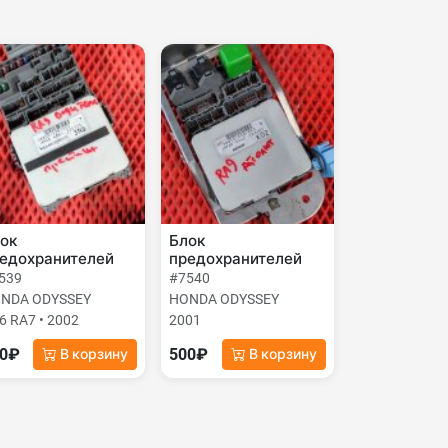
ок
Блок
едохранителей
предохранителей
539
#7540
NDA ODYSSEY
HONDA ODYSSEY
6 RA7 • 2002
2001
00₽
500₽
В корзину
В корзину