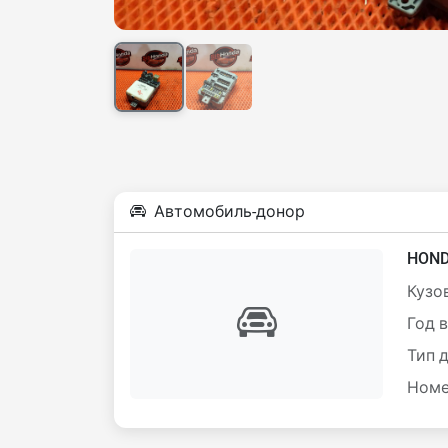
Автомобиль-донор
HOND
Кузов
Год 
Тип 
Номе