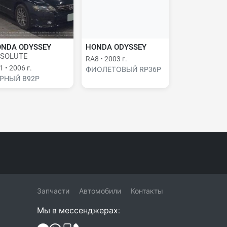
NDA ODYSSEY
HONDA ODYSSEY
SOLUTE
RA8 • 2003 г.
 • 2006 г.
ФИОЛЕТОВЫЙ RP36P
РНЫЙ B92P
Запчасти
Автомобили
Контакты
Мы в мессенджерах: