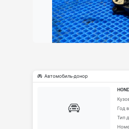
Автомобиль-донор
HOND
Кузов
Год 
Тип 
Номе