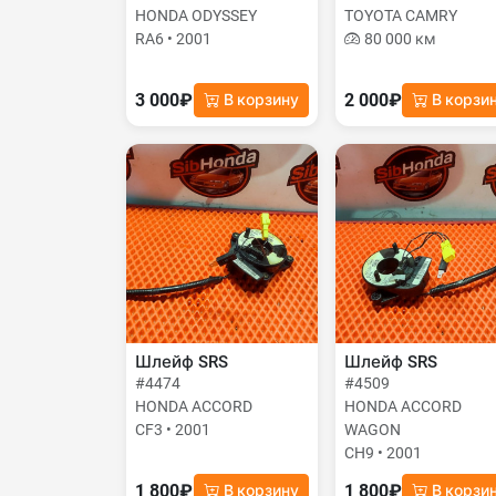
HONDA ODYSSEY
TOYOTA CAMRY
RA6 • 2001
80 000 км
3 000₽
2 000₽
В корзину
В корзи
Шлейф SRS
Шлейф SRS
#4474
#4509
HONDA ACCORD
HONDA ACCORD
CF3 • 2001
WAGON
CH9 • 2001
1 800₽
1 800₽
В корзину
В корзи