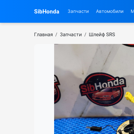
SibHonda
Запчасти
Автомобили
М
Главная
Запчасти
Шлейф SRS