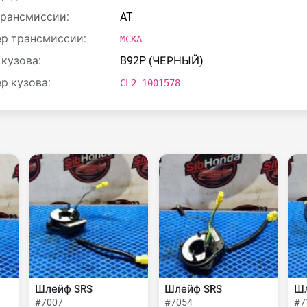
трансмиссии:
AT
р трансмиссии:
MCKA
 кузова:
B92P (ЧЕРНЫЙ)
р кузова:
CL2-1001578
Шлейф SRS
Шлейф SRS
Шл
#7007
#7054
#7