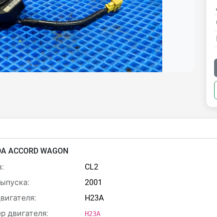
A ACCORD WAGON
:
CL2
выпуска:
2001
двигателя:
H23A
р двигателя:
H23A